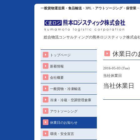
一般貨物運送業・食品輸送・3PL・アウトソージング・保管業
総合物流コンサルティングの熊本ロジスティック株式会
休業日の
トップページ
新着情報
2016-05-03 (Tue)
当社休業日
会社概要
当社休業日
一般貨物・冷凍輸送
冷凍・冷蔵・空調管理倉庫
アウトソーシング
休業日のお知らせ
環境・安全宣言