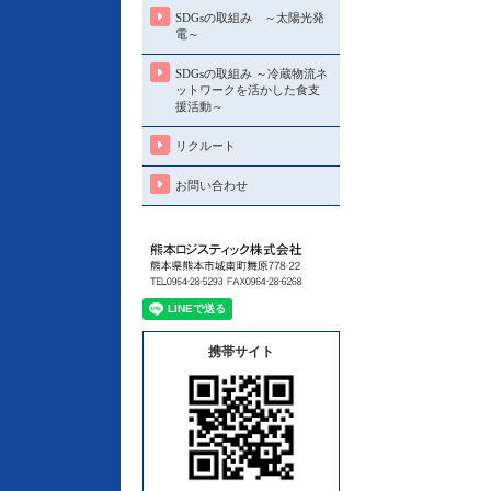
SDGsの取組み ～太陽光発
電～
SDGsの取組み ～冷蔵物流ネ
ットワークを活かした食支
援活動～
リクルート
お問い合わせ
携帯サイト