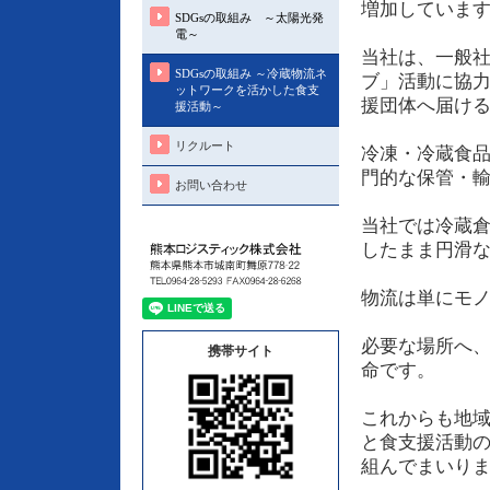
増加していま
SDGsの取組み ～太陽光発
電～
当社は、一般
SDGsの取組み ～冷蔵物流ネ
ブ」活動に協
ットワークを活かした食支
援団体へ届け
援活動～
リクルート
冷凍・冷蔵食
門的な保管・
お問い合わせ
当社では冷蔵
したまま円滑
物流は単にモ
必要な場所へ
携帯サイト
命です。
これからも地
と食支援活動
組んでまいり