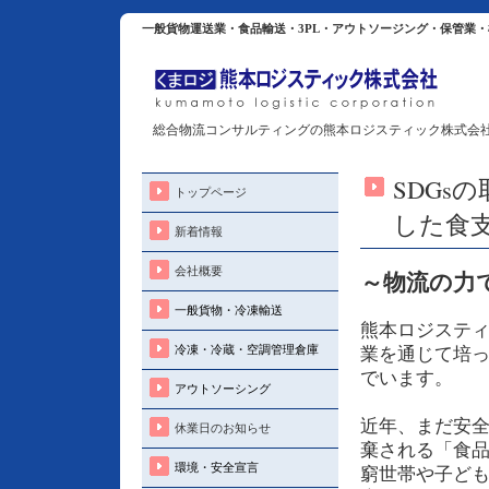
一般貨物運送業・食品輸送・3PL・アウトソージング・保管業
総合物流コンサルティングの熊本ロジスティック株式会
SDGs
トップページ
した食
新着情報
会社概要
～物流の力
一般貨物・冷凍輸送
熊本ロジステ
冷凍・冷蔵・空調管理倉庫
業を通じて培
でいます。
アウトソーシング
近年、まだ安
休業日のお知らせ
棄される「食
環境・安全宣言
窮世帯や子ど