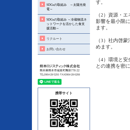
す。
SDGsの取組み ～太陽光発
電～
（2）資源・エ
SDGsの取組み ～冷蔵物流ネ
影響を最小限
ットワークを活かした食支
ます。
援活動～
リクルート
（3）社内啓蒙
めます。
お問い合わせ
（4）環境と安
との連携を密
携帯サイト