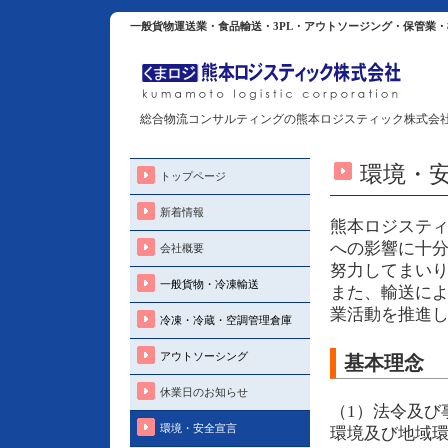
一般貨物運送業・食品輸送・3PL・アウトソージング・保管業
総合物流コンサルティングの熊本ロジスティック株式会
環境・
トップページ
新着情報
熊本ロジステ
への影響に十
会社概要
努力してまい
一般貨物・冷凍輸送
また、輸送に
業活動を推進
冷凍・冷蔵・空調管理倉庫
アウトソーシング
基本理念
休業日のお知らせ
（1）法令及び
環境・安全宣言
環境及び地域