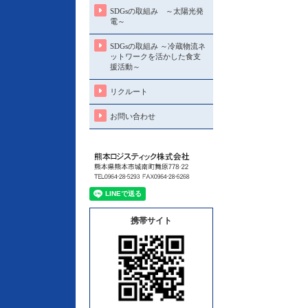
SDGsの取組み ～太陽光発
電～
SDGsの取組み ～冷蔵物流ネ
ットワークを活かした食支
援活動～
リクルート
お問い合わせ
携帯サイト