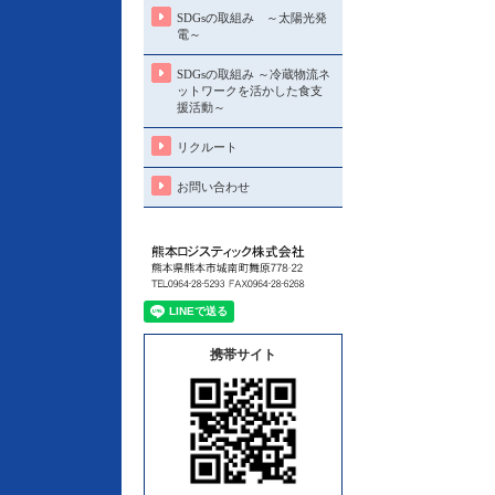
SDGsの取組み ～太陽光発
電～
SDGsの取組み ～冷蔵物流ネ
ットワークを活かした食支
援活動～
リクルート
お問い合わせ
携帯サイト