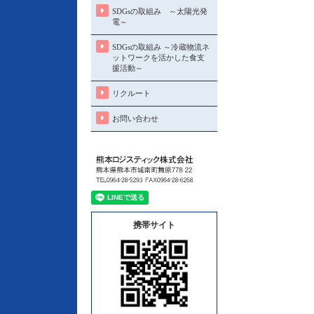
SDGsの取組み ～太陽光発
電～
SDGsの取組み ～冷蔵物流ネ
ットワークを活かした食支
援活動～
リクルート
お問い合わせ
携帯サイト