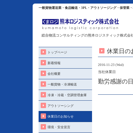
一般貨物運送業・食品輸送・3PL・アウトソージング・保管業
総合物流コンサルティングの熊本ロジスティック株式会
休業日の
トップページ
新着情報
2016-11-23 (Wed)
当社休業日
会社概要
勤労感謝の
一般貨物・冷凍輸送
冷凍・冷蔵・空調管理倉庫
アウトソーシング
休業日のお知らせ
環境・安全宣言