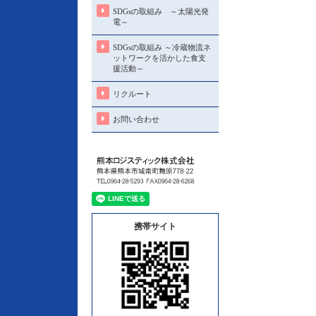
SDGsの取組み ～太陽光発
電～
SDGsの取組み ～冷蔵物流ネ
ットワークを活かした食支
援活動～
リクルート
お問い合わせ
携帯サイト