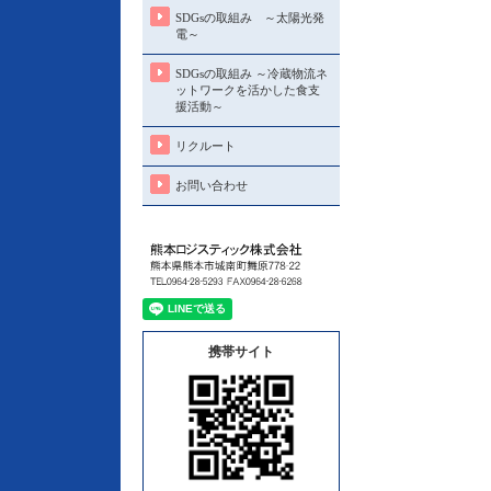
SDGsの取組み ～太陽光発
電～
SDGsの取組み ～冷蔵物流ネ
ットワークを活かした食支
援活動～
リクルート
お問い合わせ
携帯サイト