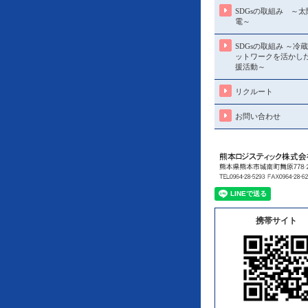
SDGsの取組み ～
電～
SDGsの取組み ～冷
ットワークを活かし
援活動～
リクルート
お問い合わせ
携帯サイト