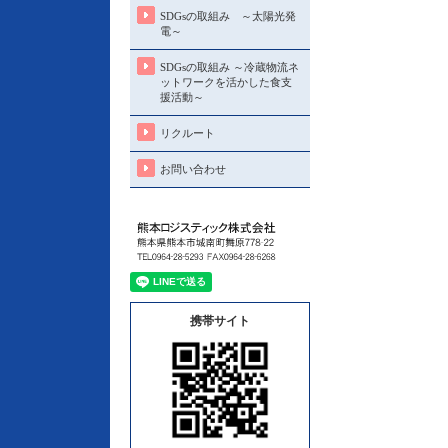
SDGsの取組み ～太陽光発
電～
SDGsの取組み ～冷蔵物流ネ
ットワークを活かした食支
援活動～
リクルート
お問い合わせ
携帯サイト