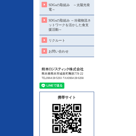
SDGsの取組み ～太陽光発
電～
SDGsの取組み ～冷蔵物流ネ
ットワークを活かした食支
援活動～
リクルート
お問い合わせ
携帯サイト