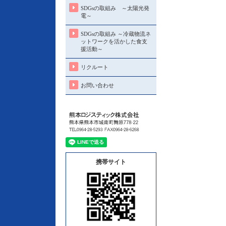
SDGsの取組み ～太陽光発
電～
SDGsの取組み ～冷蔵物流ネ
ットワークを活かした食支
援活動～
リクルート
お問い合わせ
携帯サイト