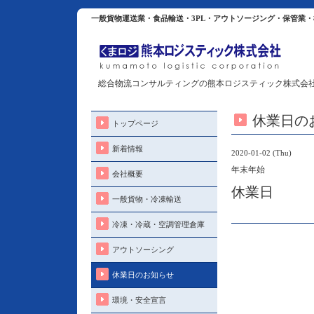
一般貨物運送業・食品輸送・3PL・アウトソージング・保管業
総合物流コンサルティングの熊本ロジスティック株式会
休業日の
トップページ
新着情報
2020-01-02 (Thu)
年末年始
会社概要
休業日
一般貨物・冷凍輸送
冷凍・冷蔵・空調管理倉庫
アウトソーシング
休業日のお知らせ
環境・安全宣言