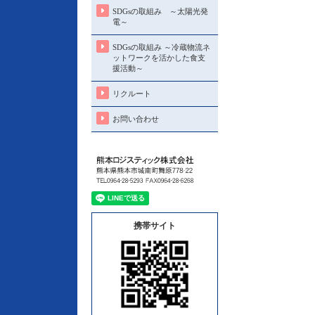
SDGsの取組み ～太陽光発
電～
SDGsの取組み ～冷蔵物流ネ
ットワークを活かした食支
援活動～
リクルート
お問い合わせ
携帯サイト