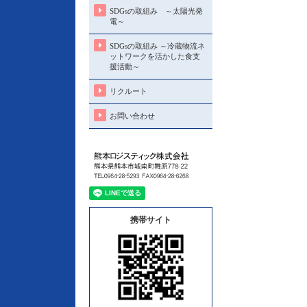
SDGsの取組み ～太陽光発
電～
SDGsの取組み ～冷蔵物流ネ
ットワークを活かした食支
援活動～
リクルート
お問い合わせ
携帯サイト