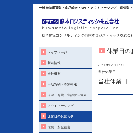
一般貨物運送業・食品輸送・3PL・アウトソージング・保管業
総合物流コンサルティングの熊本ロジスティック株式会
休業日の
トップページ
新着情報
2021-04-29 (Thu)
当社休業日
会社概要
当社休業日
一般貨物・冷凍輸送
冷凍・冷蔵・空調管理倉庫
アウトソーシング
休業日のお知らせ
環境・安全宣言