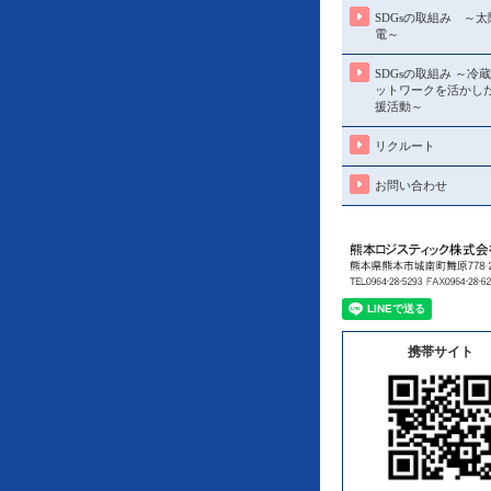
SDGsの取組み ～
電～
SDGsの取組み ～冷
ットワークを活かし
援活動～
リクルート
お問い合わせ
携帯サイト