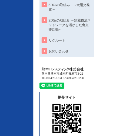
SDGsの取組み ～太陽光発
電～
SDGsの取組み ～冷蔵物流ネ
ットワークを活かした食支
援活動～
リクルート
お問い合わせ
携帯サイト