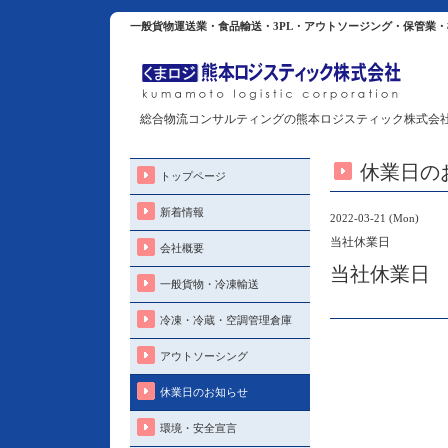
一般貨物運送業・食品輸送・3PL・アウトソージング・保管業
総合物流コンサルティングの熊本ロジスティック株式会
休業日の
トップページ
新着情報
2022-03-21 (Mon)
当社休業日
会社概要
当社休業日
一般貨物・冷凍輸送
冷凍・冷蔵・空調管理倉庫
アウトソーシング
休業日のお知らせ
環境・安全宣言