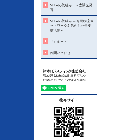
SDGsの取組み ～太陽光発
電～
SDGsの取組み ～冷蔵物流ネ
ットワークを活かした食支
援活動～
リクルート
お問い合わせ
携帯サイト