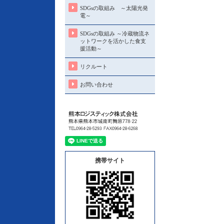
SDGsの取組み ～太陽光発
電～
SDGsの取組み ～冷蔵物流ネ
ットワークを活かした食支
援活動～
リクルート
お問い合わせ
携帯サイト