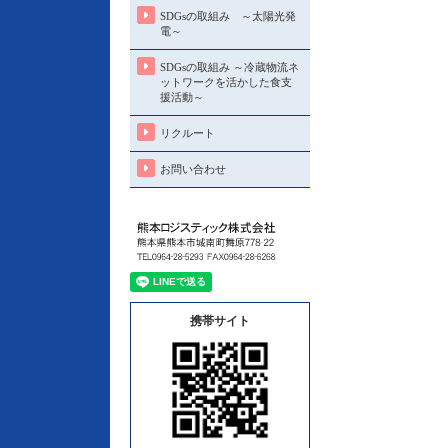
SDGsの取組み ～太陽光発
電～
SDGsの取組み ～冷蔵物流ネ
ットワークを活かした食支
援活動～
リクルート
お問い合わせ
携帯サイト