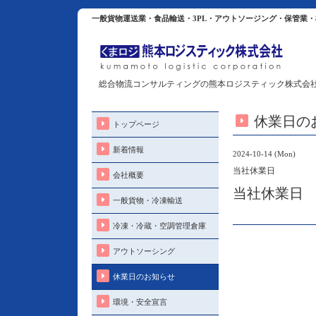
一般貨物運送業・食品輸送・3PL・アウトソージング・保管業
総合物流コンサルティングの熊本ロジスティック株式会
休業日の
トップページ
新着情報
2024-10-14 (Mon)
当社休業日
会社概要
当社休業日
一般貨物・冷凍輸送
冷凍・冷蔵・空調管理倉庫
アウトソーシング
休業日のお知らせ
環境・安全宣言