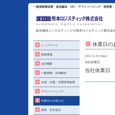
一般貨物運送業・食品輸送・3PL・アウトソージング・保管業
総合物流コンサルティングの熊本ロジスティック株式会
休業日の
トップページ
新着情報
2025-12-31 (Wed)
当社休業日
会社概要
当社休業日
一般貨物・冷凍輸送
冷凍・冷蔵・空調管理倉庫
アウトソーシング
休業日のお知らせ
環境・安全宣言