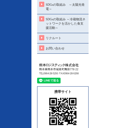
SDGsの取組み ～太陽光発
電～
SDGsの取組み ～冷蔵物流ネ
ットワークを活かした食支
援活動～
リクルート
お問い合わせ
携帯サイト