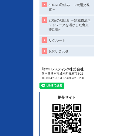
SDGsの取組み ～太陽光発
電～
SDGsの取組み ～冷蔵物流ネ
ットワークを活かした食支
援活動～
リクルート
お問い合わせ
携帯サイト