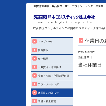
一般貨物運送業・食品輸送・3PL・アウトソージング・保管業
総合物流コンサルティングの熊本ロジスティック株式会
休業日の
トップページ
新着情報
every Saturday
当社休業日
会社概要
当社休業日
一般貨物・冷凍輸送
冷凍・冷蔵・空調管理倉庫
アウトソーシング
休業日のお知らせ
環境・安全宣言