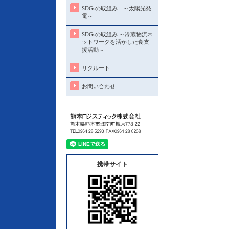
SDGsの取組み ～太陽光発
電～
SDGsの取組み ～冷蔵物流ネ
ットワークを活かした食支
援活動～
リクルート
お問い合わせ
携帯サイト