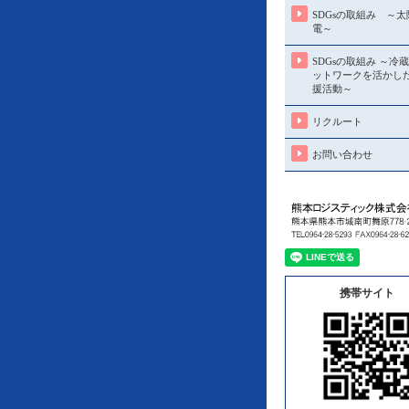
SDGsの取組み ～
電～
SDGsの取組み ～冷
ットワークを活かし
援活動～
リクルート
お問い合わせ
携帯サイト