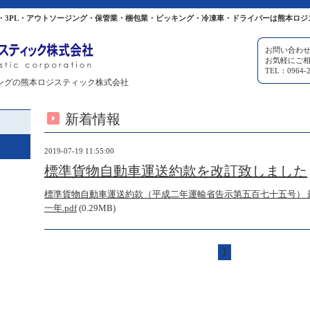
・3PL・アウトソージング・保管業・梱包業・ピッキング・冷凍車・ドライバーは熊本ロジ
お問い合わ
お気軽にご
TEL：0964-2
ングの熊本ロジスティック株式会社
新着情報
2019-07-19 11:55:00
標準貨物自動車運送約款を改訂致しました
標準貨物自動車運送約款（平成二年運輸省告示第五百七十五号） 
一年.pdf
(0.29MB)
1