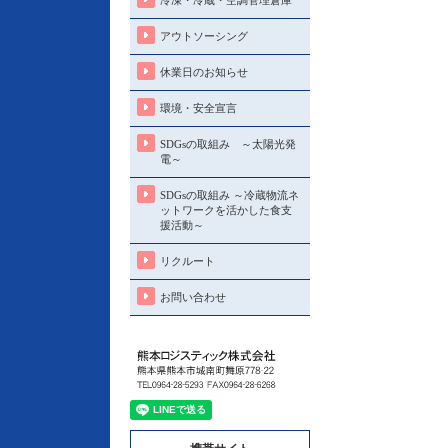
冷凍・冷蔵・空調管理倉庫
アウトソーシング
休業日のお知らせ
環境・安全宣言
SDGsの取組み ～太陽光発
電～
SDGsの取組み ～冷蔵物流ネ
ットワークを活かした食支
援活動～
リクルート
お問い合わせ